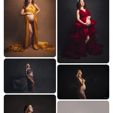
Rejoignez-nou
TARIFS
LIVRE D’OR
ACTUALITÉS
Restez infor
CONTACT
INSCRIPTION NEWSL