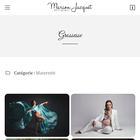


19, Rue Henri Boulard
18500 Mehun-sur-Yèvre
07 81 00 86 09
Grossesse
Catégorie :
Maternité

Adresse email de réception

Recopier le code ci-contre

Rafraîchir le captcha
