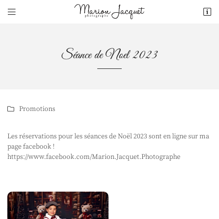


19, Rue Henri Boulard
18500 Mehun-sur-Yèvre
07 81 00 86 09
Séance de Noel 2023
Promotions

Les réservations pour les séances de Noël 2023 sont en ligne sur ma
page facebook !
Adresse email de réception

https://www.facebook.com/Marion.Jacquet.Photographe
Recopier le code ci-contre

Rafraîchir le captcha
